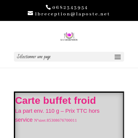
0682343954
lbreception@laposte.net
Sélectionner une page
Carte buffet froid
La part env. 110 g –
Prix TTC hors
service
N°siret:85308676700011