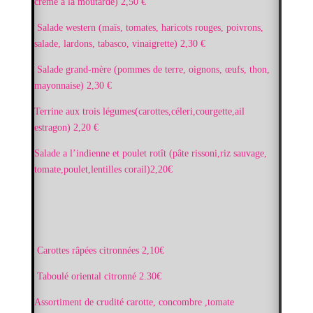
crème à la moutarde) 2,50 €
Salade western (maïs, tomates, haricots rouges, poivrons,
salade, lardons, tabasco, vinaigrette) 2
,30 €
Salade grand-mère (pommes de terre, oignons, œufs, thon,
mayonnaise) 2
,30 €
Terrine aux trois légumes(carottes,céleri,courgette,ail
estragon)
2,20 €
Salade a l’indienne et poulet rotît (pâte rissoni,riz sauvage,
tomate,poulet,lentilles corail)2,20€
Carottes râpées citronnées 2,10€
Taboulé oriental citronné 2.30€
Assortiment de crudité carotte, concombre ,tomate