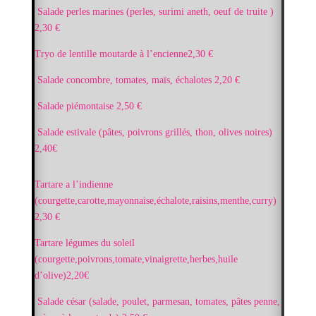
Salade perles marines (perles, surimi aneth, oeuf de truite )
2,30 €
Tryo de lentille moutarde à l’encienne
2,30 €
Salade concombre, tomates, maïs, échalotes 2,20 €
Salade piémontaise 2,50 €
Salade estivale (pâtes, poivrons grillés, thon, olives noires)
2,40€
Tartare a l’indienne
(courgette,carotte,mayonnaise,échalote,raisins,menthe,curry)
2,30 €
Tartare légumes du soleil
(courgette,poivrons,tomate,vinaigrette,herbes,huile
d’olive)2,20€
Salade césar (salade, poulet, parmesan, tomates, pâtes penne,